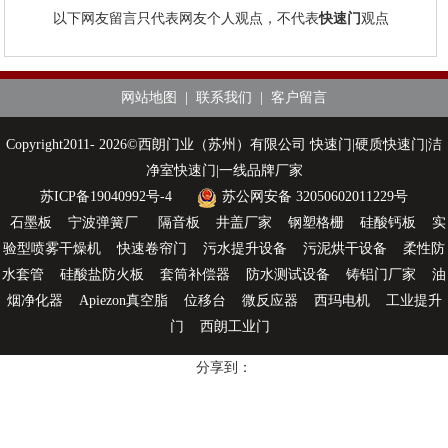
以下网友留言只代表网友个人观点，不代表
快速门
观点
网站地图
|
联系我们
|
客户留言
Copyright2011- 2026©西朗门业（苏州）有限公司 快速门|硬质快速门|洁
净室快速门|一线品牌厂家
苏ICP备19040992号-4
苏公网安备 32050602011229号
石墨板
宁波弹簧厂
隔音板
井盖厂家
钢塑格栅
硅酸钙板
实
验型喷雾干燥机
快速卷帘门
污水提升设备
污泥烘干设备
柔性防
水套管
硅酸盐防火板
套筒补偿器
防水测试设备
铸铝门厂家
油
烟净化器
Apiezon真空脂
位移台
微反应器
西玛电机
工业提升
门
西朗工业门
分享到：