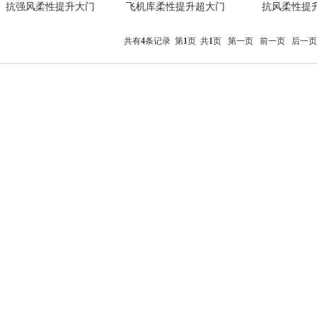
抗强风柔性提升大门
飞机库柔性提升超大门
抗风柔性提
共有
4
条记录 第
1
页 共
1
页
第一页
前一页
后一页