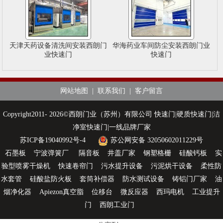
天津天药设备清洗间安装西朗门
华海药业车间防尘安装西朗门业
业快速门
快速门
网站地图
|
联系我们
|
客户留言
Copyright2011- 2026©西朗门业（苏州）有限公司 快速门|硬质快速门|洁
净室快速门|一线品牌厂家
苏ICP备19040992号-4
苏公网安备 32050602011229号
石墨板
宁波弹簧厂
隔音板
井盖厂家
钢塑格栅
硅酸钙板
实
验型喷雾干燥机
快速卷帘门
污水提升设备
污泥烘干设备
柔性防
水套管
硅酸盐防火板
套筒补偿器
防水测试设备
铸铝门厂家
油
烟净化器
Apiezon真空脂
位移台
微反应器
西玛电机
工业提升
门
西朗工业门