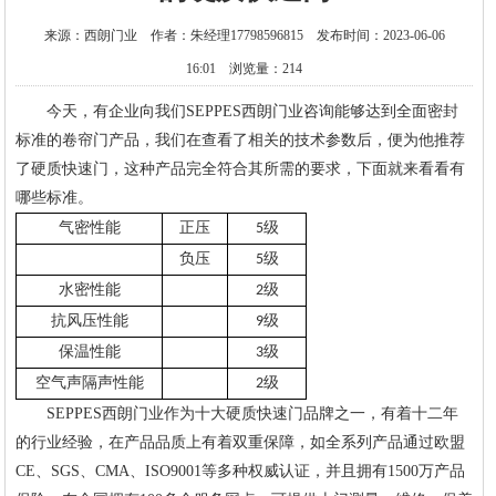
来源：西朗门业 作者：朱经理17798596815 发布时间：2023-06-06
16:01 浏览量：214
今天，有企业向我们SEPPES西朗门业咨询能够达到全面密封
标准的卷帘门产品，我们在查看了相关的技术参数后，便为他推荐
了硬质快速门，这种产品完全符合其所需的要求，下面就来看看有
哪些标准。
气密性能
正压
级
5
负压
级
5
水密性能
级
2
抗风压性能
级
9
保温性能
级
3
空气声隔声性能
级
2
SEPPES西朗门业作为十大硬质快速门品牌之一，有着十二年
的行业经验，在产品品质上有着双重保障，如全系列产品通过欧盟
CE、SGS、CMA、ISO9001等多种权威认证，并且拥有1500万产品