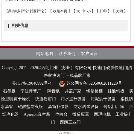
【共有0条评论/
我要评论
】【
收藏本页
】【
大
中
小
】【
打印
】【
关闭
】
相关信息
网站地图
|
联系我们
|
客户留言
Copyright2011- 2026©西朗门业（苏州）有限公司 快速门|硬质快速门|洁
净室快速门|一线品牌厂家
苏ICP备19040992号-4
苏公网安备 32050602011229号
石墨板
宁波弹簧厂
隔音板
井盖厂家
钢塑格栅
硅酸钙板
实
验型喷雾干燥机
快速卷帘门
污水提升设备
污泥烘干设备
柔性防
水套管
硅酸盐防火板
套筒补偿器
防水测试设备
铸铝门厂家
油
烟净化器
Apiezon真空脂
位移台
微反应器
西玛电机
工业提升
门
西朗工业门