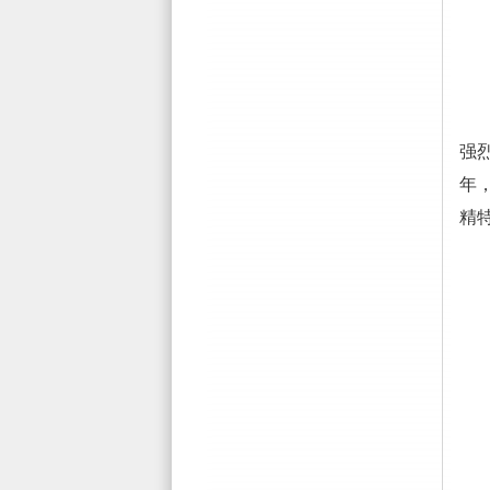
在
强
年
精