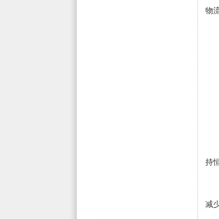
物
二
持
减