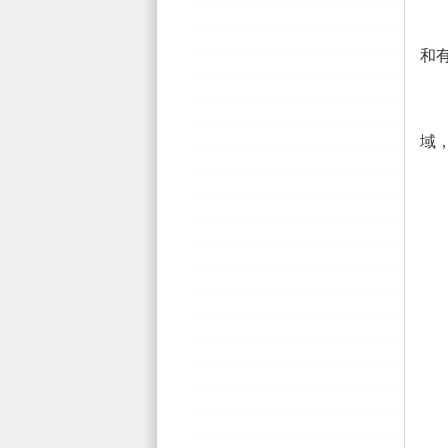
和
域
三