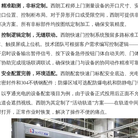
精准勘测，非标定制。
西朗工程师上门测量设备的开口尺寸、
接口位置、控制柜布局。对于异形开口或受限空间，西朗可提供
解决方案。所有非标部件均按图纸定制加工，确保安装精度。
控制逻辑定制，无缝联动。
西朗快速门控制系统预留多路标准
LC、触摸屏或上位机。技术团队可根据客户需求编写控制逻辑—
开启时设备输出暂停信号、按下设备急停按钮门体自动关闭、门
可协助完成现场联调联试，确保快速门与设备的协同动作精准可
安全配置完善，环境适配。
西朗配套快速门标配安全底边、光
尘密封件和304不锈钢配件；防爆区域可选配防爆电机和防静电门
亨通光电的设备配套项目为例，由于设备正式投用后正面不允
轨道会遮挡视线。西朗为其定制了“活动轨道”方案——在轨道中间
时打开，正常作业时恢复，解决了操作不便的痛点。