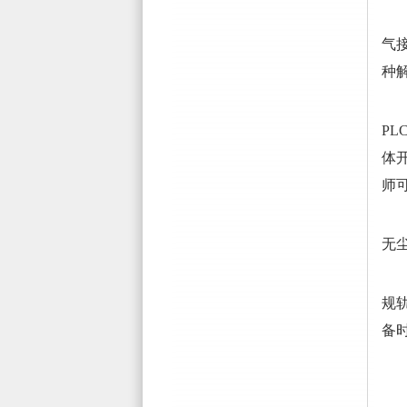
气
种
P
体
师
无
以
规
备