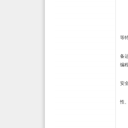
与
等
控
备
编
安
性
西