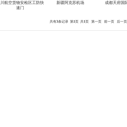
四川航空货物安检区工防快
新疆阿克苏机场
成都天府国
速门
共有
3
条记录 第
1
页 共
1
页
第一页
前一页
后一页