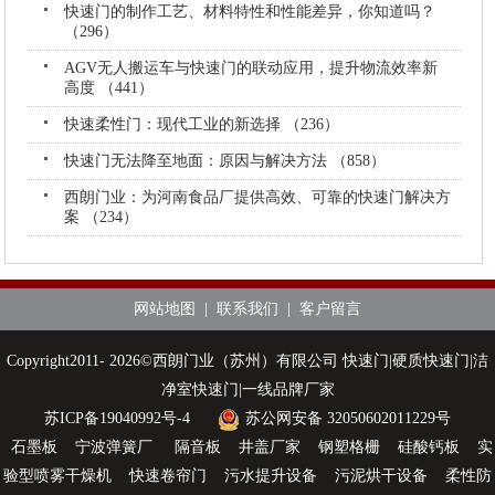
快速门的制作工艺、材料特性和性能差异，你知道吗？
（296）
AGV无人搬运车与快速门的联动应用，提升物流效率新
高度 （441）
快速柔性门：现代工业的新选择 （236）
快速门无法降至地面：原因与解决方法 （858）
西朗门业：为河南食品厂提供高效、可靠的快速门解决方
案 （234）
网站地图
|
联系我们
|
客户留言
Copyright2011- 2026©西朗门业（苏州）有限公司 快速门|硬质快速门|洁
净室快速门|一线品牌厂家
苏ICP备19040992号-4
苏公网安备 32050602011229号
石墨板
宁波弹簧厂
隔音板
井盖厂家
钢塑格栅
硅酸钙板
实
验型喷雾干燥机
快速卷帘门
污水提升设备
污泥烘干设备
柔性防