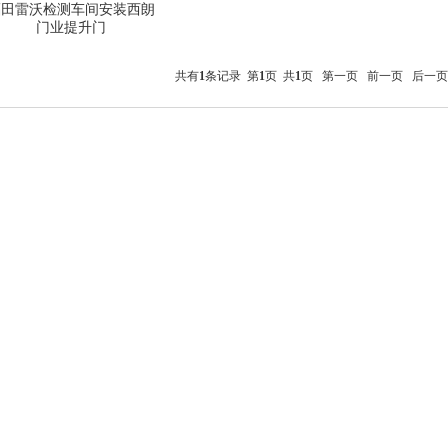
福田雷沃检测车间安装西朗
门业提升门
共有
1
条记录 第
1
页 共
1
页
第一页
前一页
后一页