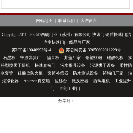
网站地图
|
联系我们
|
客户留言
Copyright2011- 2026©西朗门业（苏州）有限公司 快速门|硬质快速门|洁
净室快速门|一线品牌厂家
苏ICP备19040992号-4
苏公网安备 32050602011229号
石墨板
宁波弹簧厂
隔音板
井盖厂家
钢塑格栅
硅酸钙板
实
验型喷雾干燥机
快速卷帘门
污水提升设备
污泥烘干设备
柔性防
水套管
硅酸盐防火板
套筒补偿器
防水测试设备
铸铝门厂家
油
烟净化器
Apiezon真空脂
位移台
微反应器
西玛电机
工业提升
门
西朗工业门
分享到：